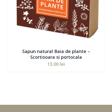
Sapun natural Baia de plante –
Scortisoara si portocala
13,00
lei
Evaluat
ADAUGĂ ÎN COȘ
/
DETAILS
la
5.00
din 5