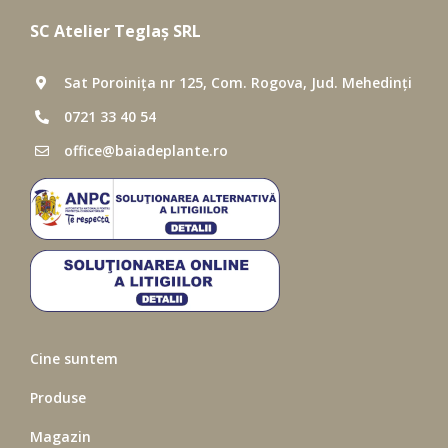
SC Atelier Teglaș SRL
Sat Poroinița nr 125, Com. Rogova, Jud. Mehedinți
0721 33 40 54
office@baiadeplante.ro
Cine suntem
Produse
Magazin