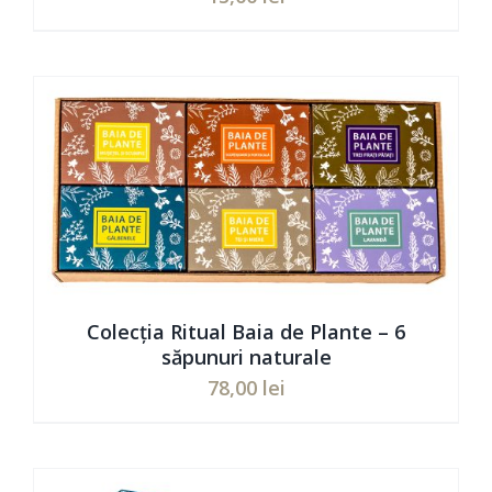
Evaluat
ADAUGĂ ÎN COȘ
/
DETAILS
la
5.00
din 5
Colecția Ritual Baia de Plante – 6
săpunuri naturale
78,00
lei
Evaluat
ADAUGĂ ÎN COȘ
/
DETAILS
la
5.00
din 5