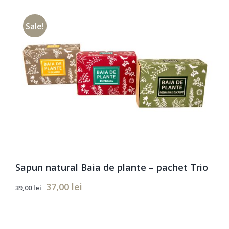
Remember Me
Sale!
Inregistrare
Sapun natural Baia de plante – pachet Trio
Prețul
Prețul
37,00
lei
39,00
lei
inițial
curent
a
este:
fost:
37,00 lei.