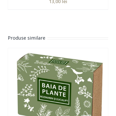
13,00
lei
Evaluat
ADAUGĂ ÎN COȘ
/
DETAILS
la
5.00
din 5
Produse similare