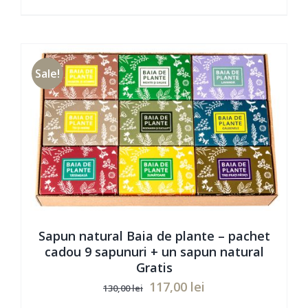
Evaluat
Sale!
ADAUGĂ ÎN COȘ
/
DETAILS
la
5.00
din 5
Sapun natural Baia de plante – pachet
cadou 9 sapunuri + un sapun natural
Gratis
Prețul
Prețul
117,00
lei
130,00
lei
inițial
curent
Evaluat