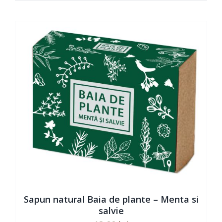
ADAUGĂ ÎN COȘ
/
DETAILS
la
5.00
din 5
a
este:
fost:
117,00 lei.
130,00 lei.
Sapun natural Baia de plante – Menta si
salvie