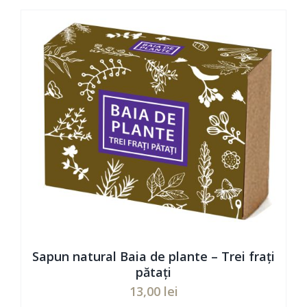
Evaluat
ADAUGĂ ÎN COȘ
/
DETAILS
la
5.00
din 5
Sapun natural Baia de plante – Trei frați
pătați
13,00
lei