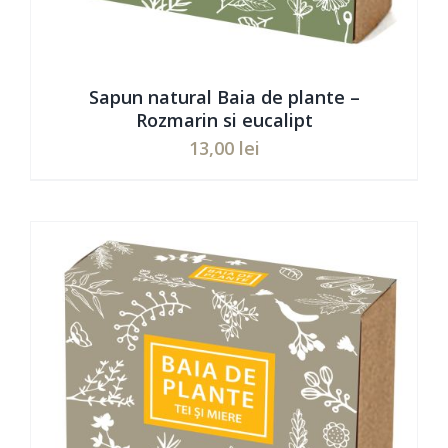
Sapun natural Baia de plante –
Rozmarin si eucalipt
13,00
lei
Evaluat
ADAUGĂ ÎN COȘ
/
DETAILS
la
5.00
din 5