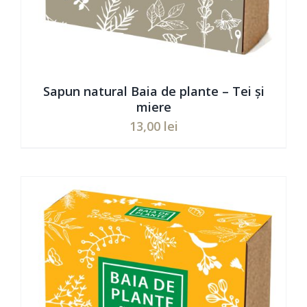
Sapun natural Baia de plante – Tei și
miere
13,00
lei
Evaluat
ADAUGĂ ÎN COȘ
/
DETAILS
la
5.00
din 5