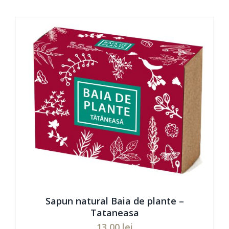
ADAUGĂ ÎN COȘ
/
DETAILS
Sapun natural Baia de plante –
Tataneasa
13,00
lei