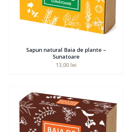
Sapun natural Baia de plante –
Sunatoare
13,00
lei
Evaluat
ADAUGĂ ÎN COȘ
/
DETAILS
la
5.00
din 5