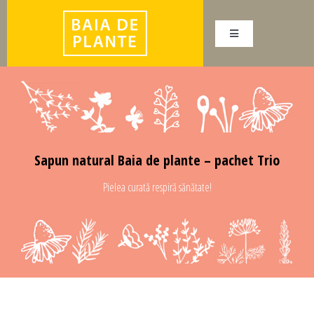
Skip
to
Toggle
content
Navigation
Acasă
Cine suntem
Produse
Magazin
Sapun natural Baia de plante – pachet Trio
Despre plante
Pielea curată respiră sănătate!
Cont
Coș
Utilizator:
Sapun natural Garantat 100%
Parola: