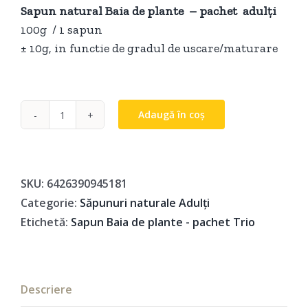
Sapun natural Baia de plante – pachet adulți
39,00 lei.
100g / 1 sapun
± 10g, in functie de gradul de uscare/maturare
Adaugă în coș
Cantitate
Sapun
natural
Baia
SKU:
6426390945181
de
Categorie:
Săpunuri naturale Adulți
plante
Etichetă:
Sapun Baia de plante - pachet Trio
-
pachet
Trio
Descriere