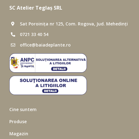
SC Atelier Teglaș SRL
Sat Poroinița nr 125, Com. Rogova, Jud. Mehedinți
0721 33 40 54
office@baiadeplante.ro
Cine suntem
Produse
Magazin