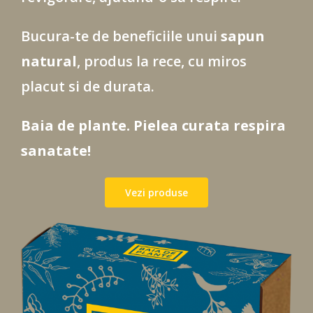
Bucura-te de beneficiile unui
sapun
natural
, produs la rece, cu miros
placut si de durata.
Baia de plante. Pielea curata respira
sanatate!
Vezi produse