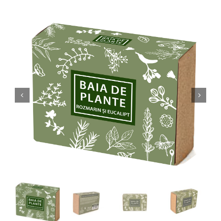
Remember Me
Inregistrare

