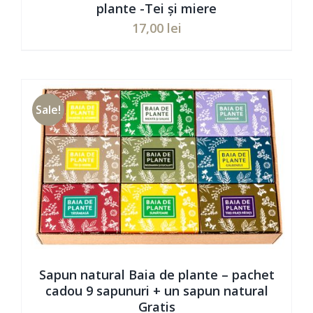
plante -Tei și miere
17,00
lei
ADAUGĂ ÎN COȘ
/
DETAILS
Sale!
Sapun natural Baia de plante – pachet
cadou 9 sapunuri + un sapun natural
Gratis