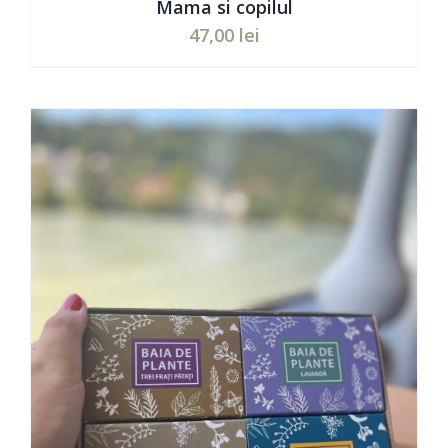
Mama si copilul
47,00
lei
ADAUGĂ ÎN COȘ
/
DETAILS