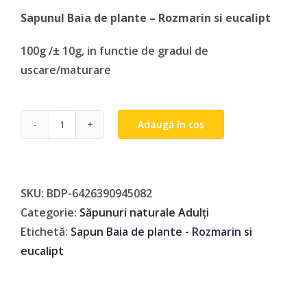
Sapunul Baia de plante – Rozmarin si eucalipt
100g /± 10g, in functie de gradul de
uscare/maturare
Adaugă în coș
Cantitate
Sapun
natural
Baia
SKU:
BDP-6426390945082
de
Categorie:
Săpunuri naturale Adulți
plante
Etichetă:
Sapun Baia de plante - Rozmarin si
-
eucalipt
Rozmarin
si
eucalipt