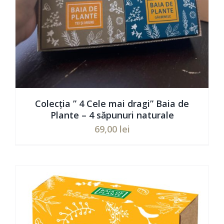
Colecția ” 4 Cele mai dragi” Baia de
Plante – 4 săpunuri naturale
69,00
lei
ADAUGĂ ÎN COȘ
/
DETAILS