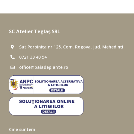
SC Atelier Teglaș SRL
Sat Poroinița nr 125, Com. Rogova, Jud. Mehedinți
0721 33 40 54
office@baiadeplante.ro
Cine suntem