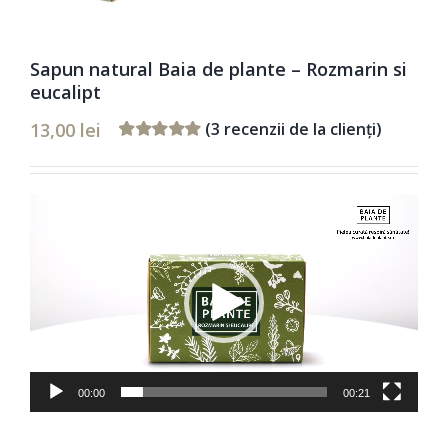
Sapun natural Baia de plante – Rozmarin si
eucalipt
13,00
lei
(
3
recenzii de la clienți)
Evaluat
3
la
5.00
din 5
pe baza a
evaluări de
Player
la clienți
video
00:00
00:21