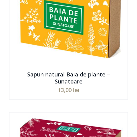
Sapun natural Baia de plante –
Sunatoare
13,00
lei
Evaluat
ADAUGĂ ÎN COȘ
/
DETAILS
la
5.00
din 5