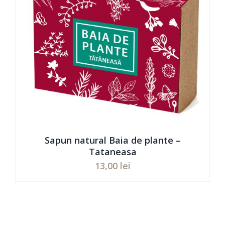
Sapun natural Baia de plante –
Tataneasa
13,00
lei
Evaluat
ADAUGĂ ÎN COȘ
/
DETAILS
la
5.00
din 5