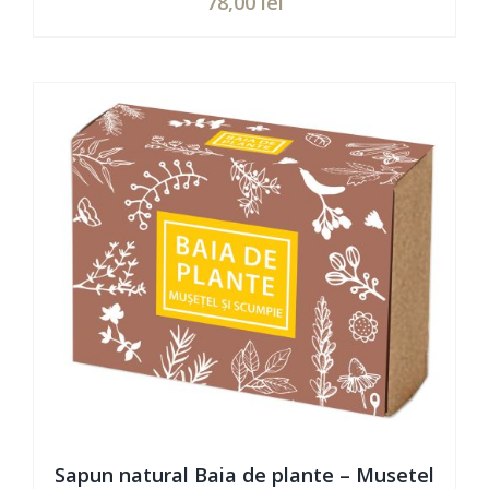
78,00
lei
Evaluat
ADAUGĂ ÎN COȘ
/
DETAILS
la
5.00
din 5
Sapun natural Baia de plante – Musetel