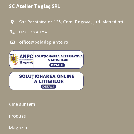
SC Atelier Teglaș SRL
Sat Poroinița nr 125, Com. Rogova, Jud. Mehedinți
0721 33 40 54
office@baiadeplante.ro
Cine suntem
Produse
Magazin