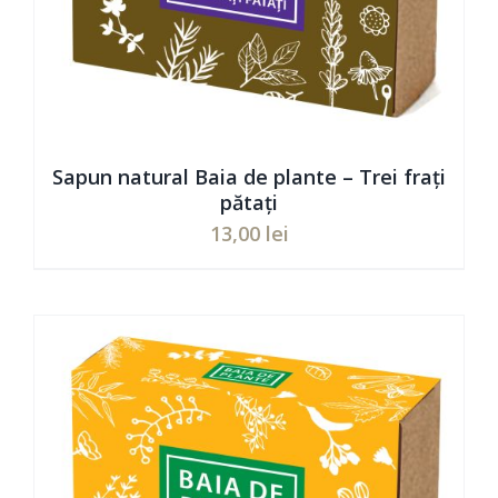
Sapun natural Baia de plante – Trei frați
pătați
13,00
lei
ADAUGĂ ÎN COȘ
/
DETAILS