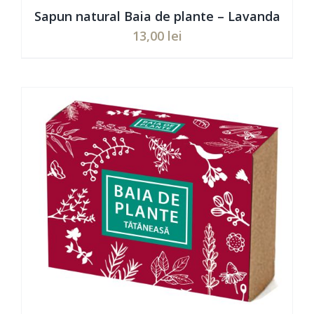
Sapun natural Baia de plante – Lavanda
13,00
lei
Evaluat
ADAUGĂ ÎN COȘ
/
DETAILS
la
5.00
din 5