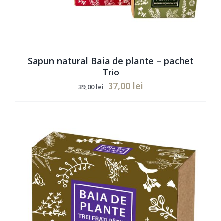
Sapun natural Baia de plante – pachet
Trio
Prețul
Prețul
37,00
lei
39,00
lei
inițial
curent
a
este:
ADAUGĂ ÎN COȘ
/
DETAILS
fost:
37,00 lei.
39,00 lei.