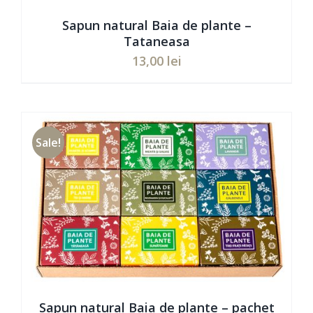
Sapun natural Baia de plante –
Tataneasa
13,00
lei
Evaluat
ADAUGĂ ÎN COȘ
/
DETAILS
la
5.00
din 5
Sale!
Sapun natural Baia de plante – pachet