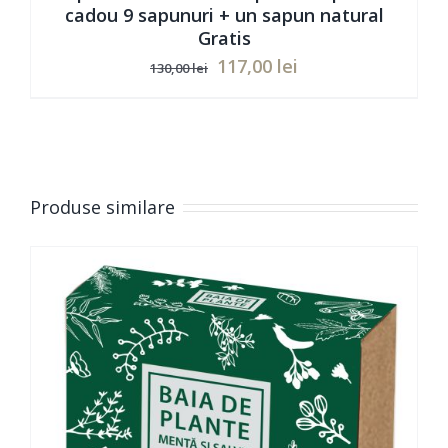
cadou 9 sapunuri + un sapun natural
Gratis
Prețul
Prețul
117,00
lei
130,00
lei
inițial
curent
Evaluat
ADAUGĂ ÎN COȘ
/
DETAILS
la
5.00
din 5
a
este:
fost:
117,00 lei.
130,00 lei.
Produse similare