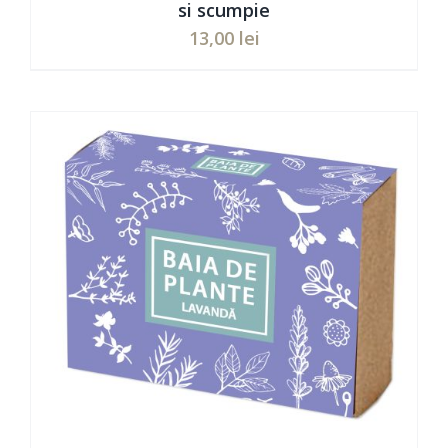
si scumpie
13,00
lei
Evaluat
ADAUGĂ ÎN COȘ
/
DETAILS
la
5.00
din 5