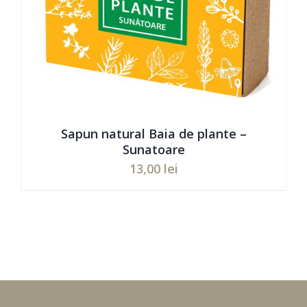
Sapun natural Baia de plante –
Sunatoare
13,00
lei
Evaluat
ADAUGĂ ÎN COȘ
/
DETAILS
la
5.00
din 5