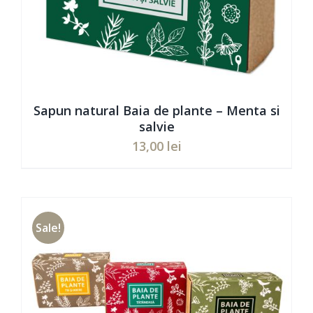
Sapun natural Baia de plante – Menta si
salvie
13,00
lei
Evaluat
ADAUGĂ ÎN COȘ
/
DETAILS
la
5.00
din 5
Sale!