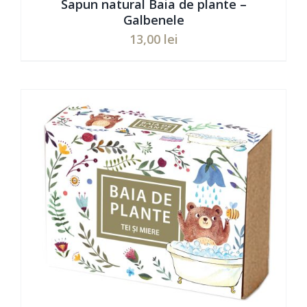
Sapun natural Baia de plante –
Galbenele
13,00
lei
Evaluat
ADAUGĂ ÎN COȘ
/
DETAILS
la
5.00
din 5