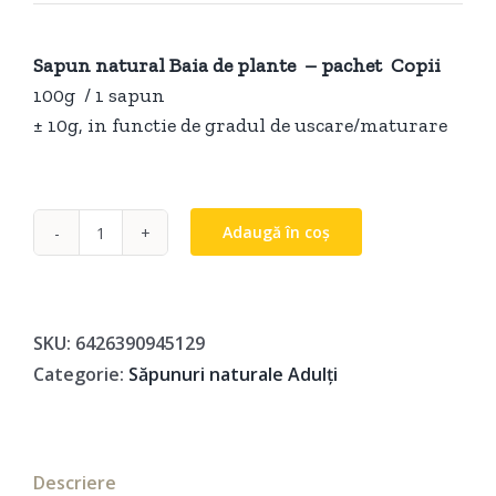
Sapun natural Baia de plante – pachet Copii
100g / 1 sapun
± 10g, in functie de gradul de uscare/maturare
Adaugă în coș
Cantitate
Sapun
natural
Baia
SKU:
6426390945129
de
Categorie:
Săpunuri naturale Adulți
plante
–
pachet
Descriere
Mama