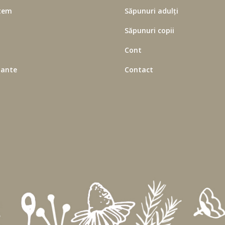
tem
Săpunuri adulți
Săpunuri copii
Cont
lante
Contact
Dimineți cu miros de TEI
Despre Plante