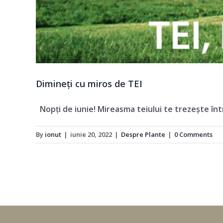
Dimineți cu miros de TEI
Nopți de iunie! Mireasma teiului te trezește într-
By
ionut
|
iunie 20, 2022
|
Despre Plante
|
0 Comments