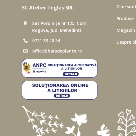
Cine sun
SC Atelier Teglaș SRL
Produse
Sat Poroinița nr 125, Com.
Rogova, Jud. Mehedinți
Magazin
0721 33 40 54
Despre p
office@baiadeplante.ro