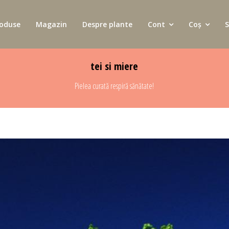
oduse
Magazin
Despre plante
Cont
Coș
S
tei si miere
Pielea curată respiră sănătate!