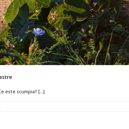
astre
e este scumpia? [...]
s