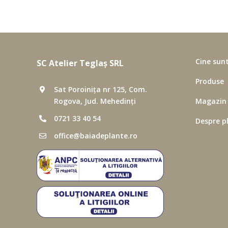
Cine sun
SC Atelier Teglaș SRL
Produse
Sat Poroinița nr 125, Com.
Rogova, Jud. Mehedinți
Magazin
Scump
0721 33 40 54
Despre p
office@baiadeplante.ro