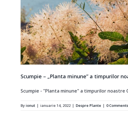
Scumpie – „Planta minune” a timpurilor no
Scumpie - "Planta minune" a timpurilor noastre C
By
ionut
|
ianuarie 14, 2022
|
Despre Plante
|
0 Comment