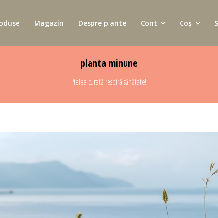
oduse
Magazin
Despre plante
Cont
Coș
S
planta minune
Pielea curată respiră sănătate!