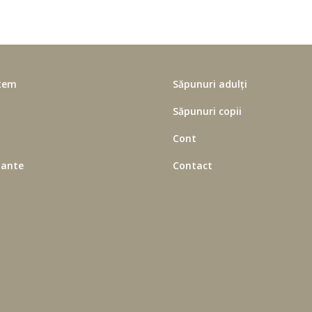
tem
Săpunuri adulți
Săpunuri copii
Cont
ie – „Planta minune” a timpurilor n
lante
Contact
Despre Plante