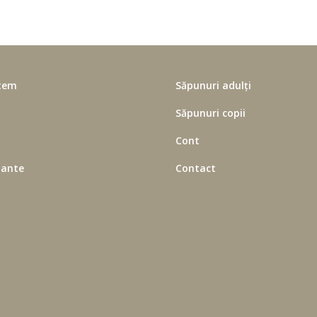
tem
Săpunuri adulți
Săpunuri copii
Cont
zmarin – Planta de poveste a Ungar
lante
Contact
Despre Plante