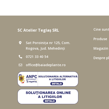
Cine sun
SC Atelier Teglaș SRL
Produse
Sat Poroinița nr 125, Com.
Rogova, Jud. Mehedinți
Magazin
Ro
0721 33 40 54
Despre p
office@baiadeplante.ro