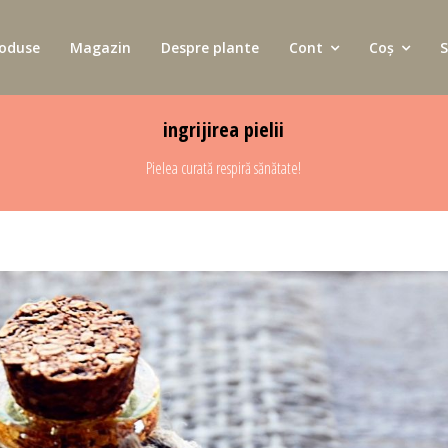
oduse
Magazin
Despre plante
Cont
Coș
S
ingrijirea pielii
Pielea curată respiră sănătate!