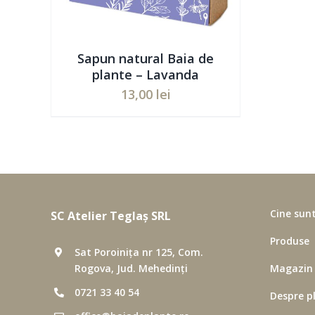
Sapun natural Baia de
plante – Lavanda
13,00
lei
Evaluat
ADAUGĂ ÎN COȘ
/
DETAILS
la
5.00
din 5
Cine sun
SC Atelier Teglaș SRL
Produse
Sat Poroinița nr 125, Com.
Rogova, Jud. Mehedinți
Magazin
0721 33 40 54
Despre p