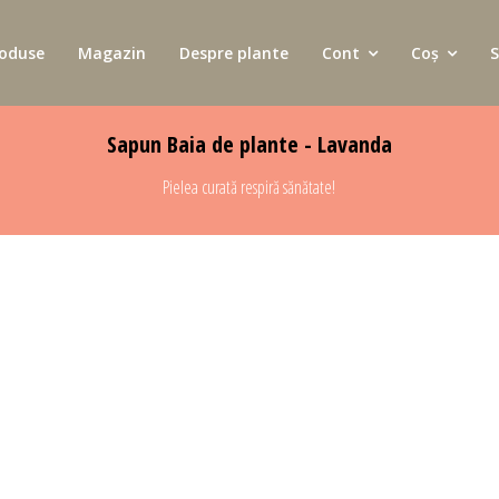
oduse
Magazin
Despre plante
Cont
Coș
S
Sapun Baia de plante - Lavanda
Pielea curată respiră sănătate!