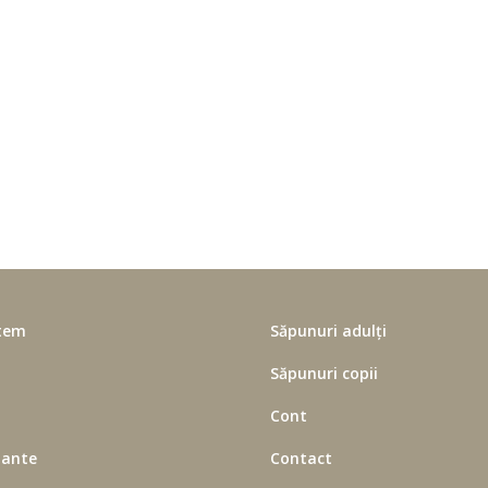
tem
Săpunuri adulți
Săpunuri copii
Cont
lante
Contact